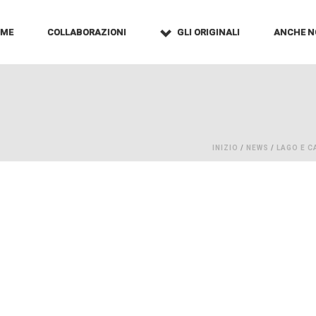
OME
COLLABORAZIONI
GLI ORIGINALI
ANCHE N
INIZIO
/
NEWS
/
LAGO E C