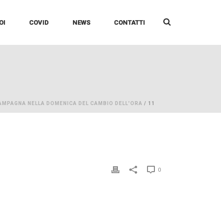
OI
COVID
NEWS
CONTATTI
AMPAGNA NELLA DOMENICA DEL CAMBIO DELL'ORA
/ 11
0