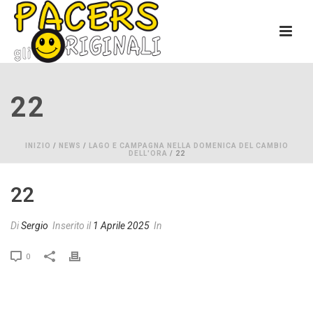
22
INIZIO
/
NEWS
/
LAGO E CAMPAGNA NELLA DOMENICA DEL CAMBIO
DELL'ORA
/ 22
22
Di
Sergio
Inserito il
1 Aprile 2025
In
0