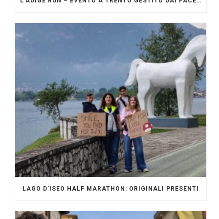
L’ADIGE RUN – EVENTO A TRENTO GESTITO DAI PACERS GLI ORIGINALI
LAGO D’ISEO HALF MARATHON: ORIGINALI PRESENTI