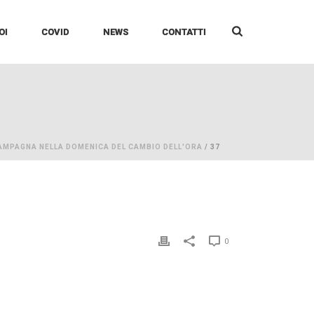
OI
COVID
NEWS
CONTATTI
AMPAGNA NELLA DOMENICA DEL CAMBIO DELL'ORA
/ 37
0