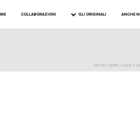
OME
COLLABORAZIONI
GLI ORIGINALI
ANCHE N
INIZIO
/
NEWS
/
LAGO E C