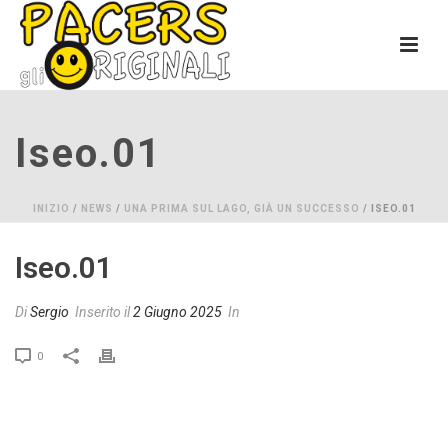
Iseo.01
INIZIO
/
NEWS
/
UNA PRIMA SUL LAGO, GIÀ UN SUCCESSO
/ ISEO.01
Iseo.01
Di
Sergio
Inserito il
2 Giugno 2025
In
0