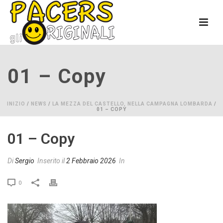
01 – Copy
INIZIO
/
NEWS
/
LA MEZZA DEL CASTELLO, NELLA CAMPAGNA LOMBARDA
/
01 – COPY
01 – Copy
Di
Sergio
Inserito il
2 Febbraio 2026
In
0