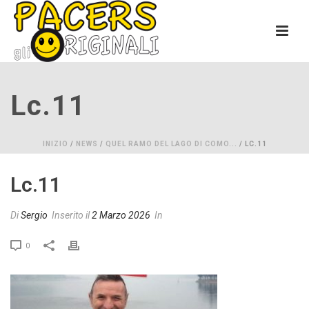
Lc.11
INIZIO
/
NEWS
/
QUEL RAMO DEL LAGO DI COMO...
/ LC.11
Lc.11
Di
Sergio
Inserito il
2 Marzo 2026
In
0