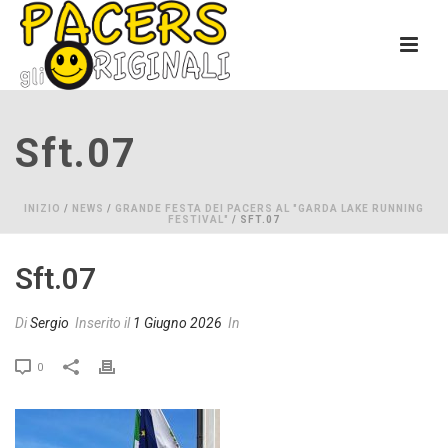
Sft.07
INIZIO
/
NEWS
/
GRANDE FESTA DEI PACERS AL "GARDA LAKE RUNNING
FESTIVAL"
/ SFT.07
Sft.07
Di
Sergio
Inserito il
1 Giugno 2026
In
0