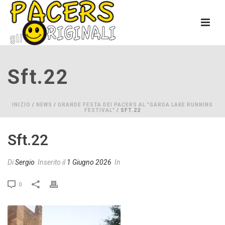
Sft.22
INIZIO
/
NEWS
/
GRANDE FESTA DEI PACERS AL "GARDA LAKE RUNNING
FESTIVAL"
/ SFT.22
Sft.22
Di
Sergio
Inserito il
1 Giugno 2026
In
0