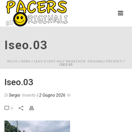
Iseo.03
INIZIO
/
NEWS
/
LAGO D'ISEO HALF MARATHON: ORIGINALI PRESENTI
/
ISEO.03
Iseo.03
Di
Sergio
Inserito il
2 Giugno 2026
In
0