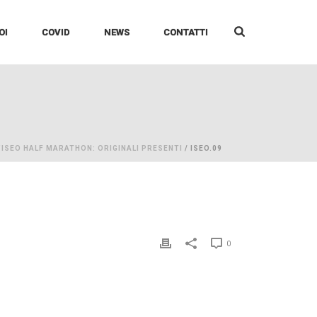
OI
COVID
NEWS
CONTATTI
'ISEO HALF MARATHON: ORIGINALI PRESENTI
/ ISEO.09
0