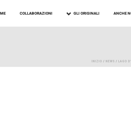
OME
COLLABORAZIONI
GLI ORIGINALI
ANCHE N
INIZIO
/
NEWS
/
LAGO D