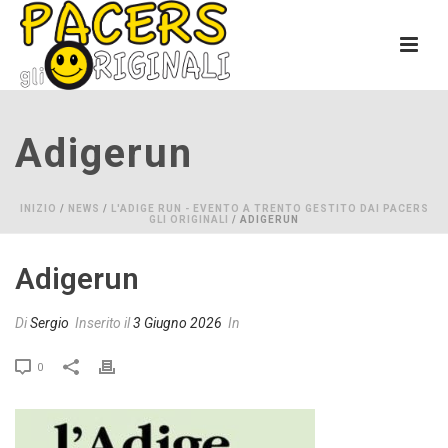
Adigerun
INIZIO
/
NEWS
/
L'ADIGE RUN - EVENTO A TRENTO GESTITO DAI PACERS
GLI ORIGINALI
/ ADIGERUN
Adigerun
Di
Sergio
Inserito il
3 Giugno 2026
In
0