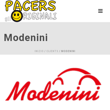
Modenini
INIZIO
/
CLIENTS
/ MODENINI