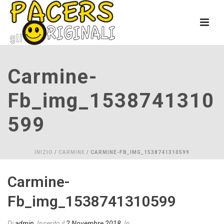
Carmine-
Fb_img_1538741310
599
INIZIO
/
CARMINE
/ CARMINE-FB_IMG_1538741310599
Carmine-
Fb_img_1538741310599
Di
admin
Inserito il
2 Novembre 2018
In