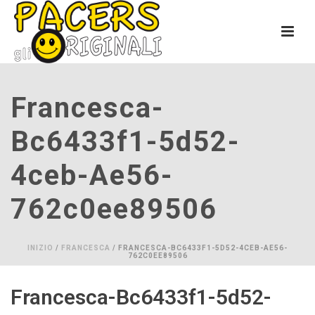
Francesca-
Bc6433f1-5d52-
4ceb-Ae56-
762c0ee89506
INIZIO
/
FRANCESCA
/ FRANCESCA-BC6433F1-5D52-4CEB-AE56-
762C0EE89506
Francesca-Bc6433f1-5d52-