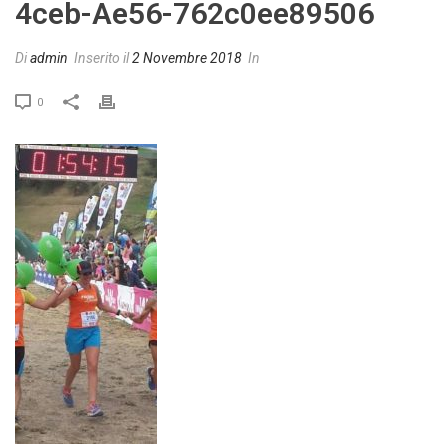
4ceb-Ae56-762c0ee89506
Di
admin
Inserito il
2 Novembre 2018
In
0