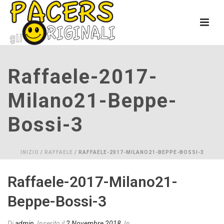
Raffaele-2017-
Milano21-Beppe-
Bossi-3
INIZIO
/
RAFFAELE
/ RAFFAELE-2017-MILANO21-BEPPE-BOSSI-3
Raffaele-2017-Milano21-
Beppe-Bossi-3
Di
admin
Inserito il
2 Novembre 2018
In