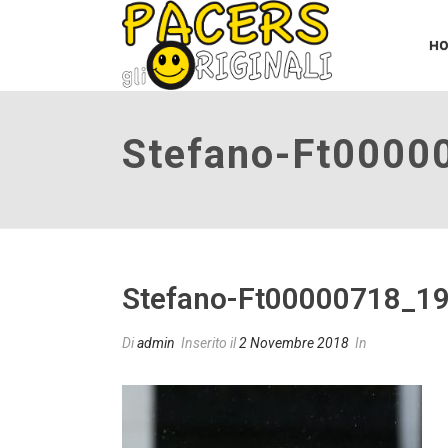
H
Stefano-Ft0000
Stefano-Ft00000718_1
Di
admin
Inserito il
2 Novembre 2018
In