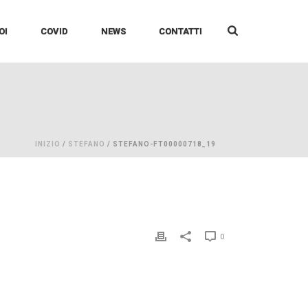
OI
COVID
NEWS
CONTATTI
INIZIO
/
STEFANO
/ STEFANO-FT00000718_19
0