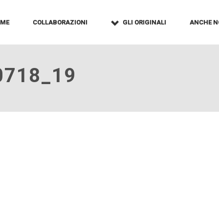
OME
COLLABORAZIONI
GLI ORIGINALI
ANCHE N
0718_19
9