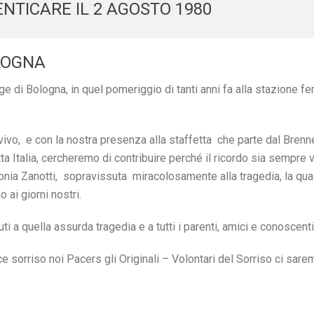
NTICARE IL 2 AGOSTO 1980
LOGNA
age di Bologna, in quel pomeriggio di tanti anni fa alla stazione 
vivo, e con la nostra presenza alla staffetta che parte dal Brenne
a Italia, cercheremo di contribuire perché il ricordo sia sempre v
nia Zanotti, sopravissuta miracolosamente alla tragedia, la qual
 ai giorni nostri.
suti a quella assurda tragedia e a tutti i parenti, amici e conoscen
e sorriso noi Pacers gli Originali – Volontari del Sorriso ci sare