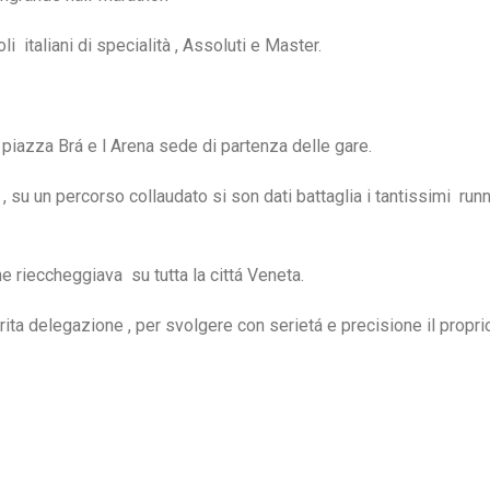
li italiani di specialità , Assoluti e Master.
o piazza Brá e l Arena sede di partenza delle gare.
 su un percorso collaudato si son dati battaglia i tantissimi runn
e rieccheggiava su tutta la cittá Veneta.
utrita delegazione , per svolgere con serietá e precisione il propri