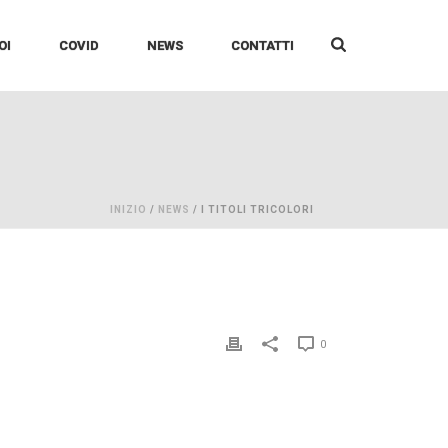
OI
COVID
NEWS
CONTATTI
INIZIO
/
NEWS
/ I TITOLI TRICOLORI
0