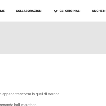
OME
COLLABORAZIONI
GLI ORIGINALI
ANCHE N
a appena trascorsa in quel di Verona.
angrande half marathon