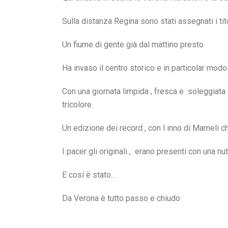
Sulla distanza Regina sono stati assegnati i tito
Un fiume di gente già dal mattino presto
Ha invaso il centro storico e in particolar mod
Con una giornata limpida , fresca e soleggiata ,
tricolore.
Un edizione dei record , con l inno di Mameli ch
I pacer gli originali , erano presenti con una n
E cosí è stato…
Da Verona è tutto passo e chiudo