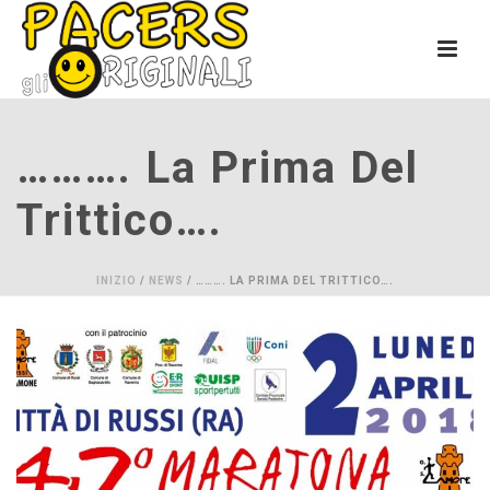
………. La Prima Del
Trittico….
INIZIO
/
NEWS
/ ………. LA PRIMA DEL TRITTICO….