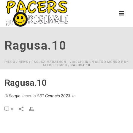
Ragusa.10
INIZIO
/
NEWS
/
RAGUSA MARATHON - VIAGGIO IN UN ALTRO MONDO E UN
ALTRO TEMPO
/ RAGUSA.10
Ragusa.10
Di
Sergio
Inserito il
31 Gennaio 2023
In
0