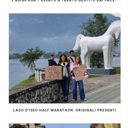
L’ADIGE RUN – EVENTO A TRENTO GESTITO DAI PACERS GLI ORIGINALI
LAGO D’ISEO HALF MARATHON: ORIGINALI PRESENTI