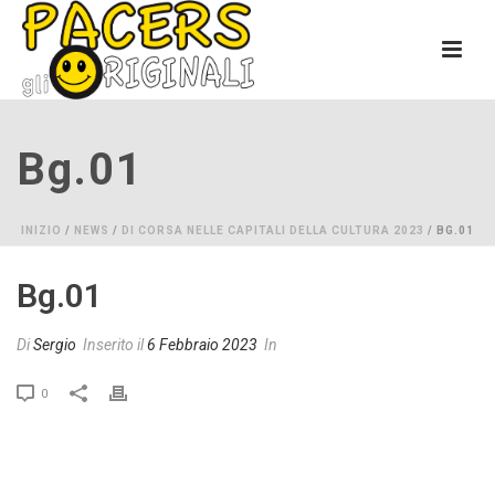
Bg.01
INIZIO
/
NEWS
/
DI CORSA NELLE CAPITALI DELLA CULTURA 2023
/ BG.01
Bg.01
Di
Sergio
Inserito il
6 Febbraio 2023
In
0