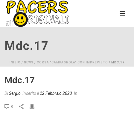
Mdc.17
INIZIO
/
NEWS
/
CORSA "CAMPAGNOLA" CON IMPREVISTO
/ MDC.17
Mdc.17
Di
Sergio
Inserito il
22 Febbraio 2023
In
0