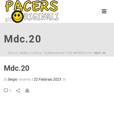
Mdc.20
INIZIO
/
NEWS
/
CORSA "CAMPAGNOLA" CON IMPREVISTO
/ MDC.20
Mdc.20
Di
Sergio
Inserito il
22 Febbraio 2023
In
0