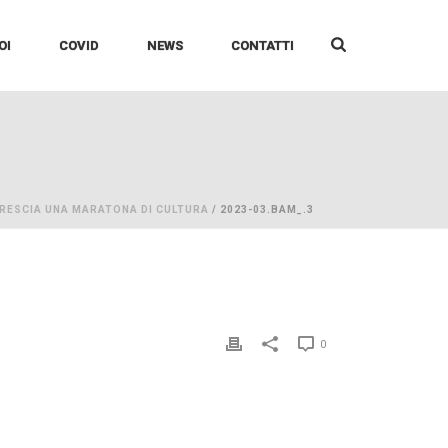
OI
COVID
NEWS
CONTATTI
BRESCIA UNA MARATONA DI CULTURA
/ 2023-03.BAM_.3
0