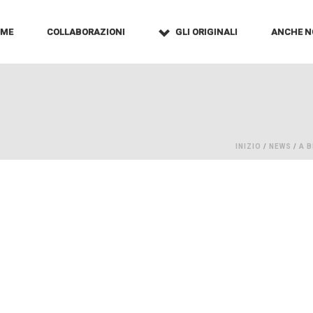
OME
COLLABORAZIONI
GLI ORIGINALI
ANCHE N
3
INIZIO
/
NEWS
/
A 