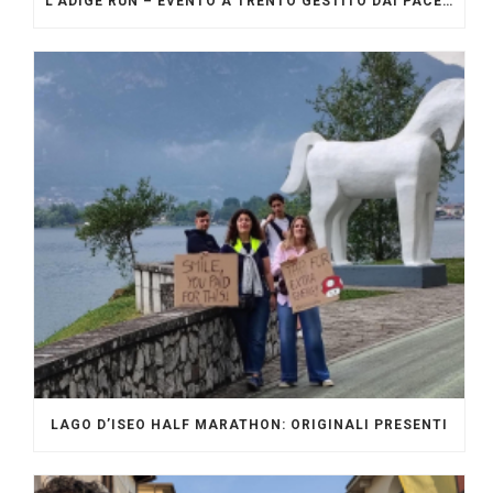
L’ADIGE RUN – EVENTO A TRENTO GESTITO DAI PACERS GLI ORIGINALI
LAGO D’ISEO HALF MARATHON: ORIGINALI PRESENTI