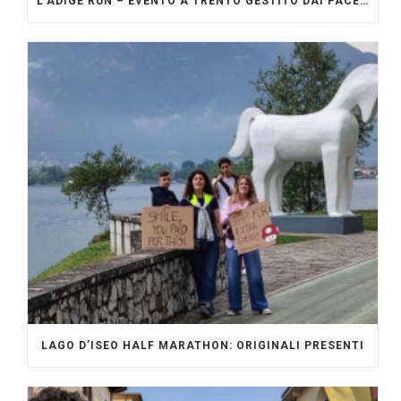
L’ADIGE RUN – EVENTO A TRENTO GESTITO DAI PACERS GLI ORIGINALI
LAGO D’ISEO HALF MARATHON: ORIGINALI PRESENTI