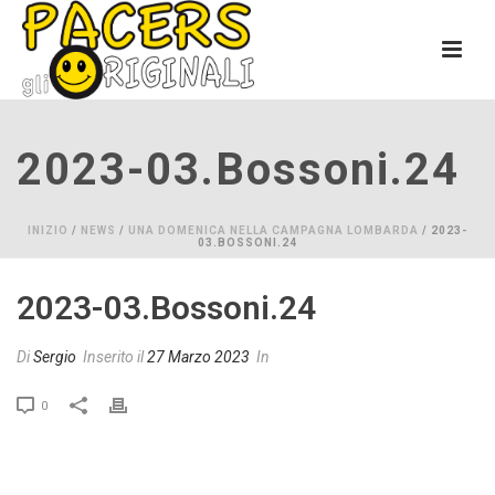
2023-03.bossoni.24
INIZIO
/
NEWS
/
UNA DOMENICA NELLA CAMPAGNA LOMBARDA
/ 2023-
03.BOSSONI.24
2023-03.bossoni.24
Di
Sergio
Inserito il
27 Marzo 2023
In
0