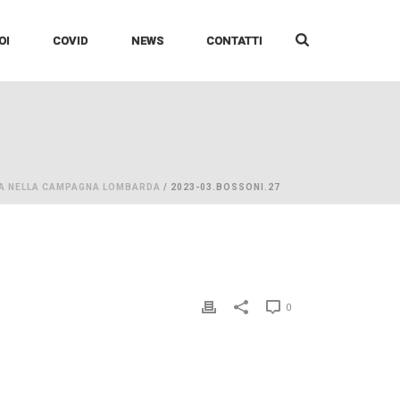
OI
COVID
NEWS
CONTATTI
A NELLA CAMPAGNA LOMBARDA
/ 2023-03.BOSSONI.27
0