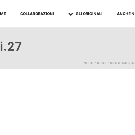
OME
COLLABORAZIONI
GLI ORIGINALI
ANCHE N
i.27
INIZIO
/
NEWS
/
UNA DOMENIC