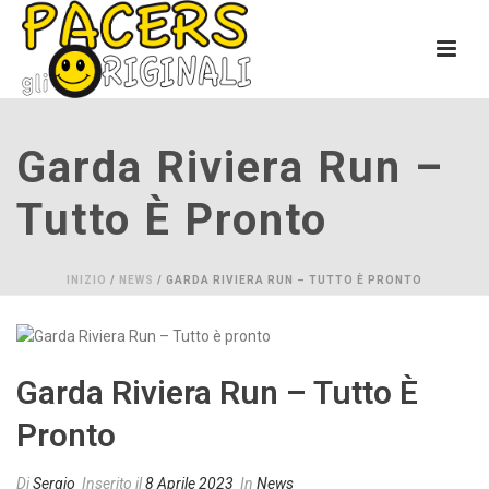
Garda Riviera Run –
Tutto È Pronto
INIZIO
/
NEWS
/ GARDA RIVIERA RUN – TUTTO È PRONTO
Garda Riviera Run – Tutto È
Pronto
Di
Sergio
Inserito il
8 Aprile 2023
In
News