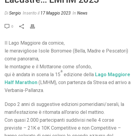
Di
Sergio
Inserito il
17 Maggio 2023
In
News
0
Il Lago Maggiore da cornice,
le meravigliose Isole Borromee (Bella, Madre e Pescatori)
come panorama,
le montagne e il Mottarone come sfondo,
a
qui è andata in scena la 15
edizione della
Lago Maggiore
Half Marathon
(LMHM), con partenza da Stresa ed arrivo a
Verbania-Pallanza.
Dopo 2 anni di suggestive edizioni pomeridiani/serali, la
manifestazione è ritornata all’orario del mattino.
Con quasi 2.000 partecipanti suddivisi nelle 4 corse
previste – 21K e 10K Competitive e non Competitive –
hanno colorato di ogni colore le sponde azzurre del