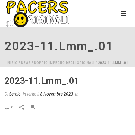
2023-11.lmm_.01
INIZIO
/
NEWS
/
DOPPIO IMPEGNO DEGLI ORIGINALI
/ 2023-11.LMM_.01
2023-11.lmm_.01
Di
Sergio
Inserito il
8 Novembre 2023
In
0