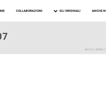
OME
COLLABORAZIONI
GLI ORIGINALI
ANCHE N
07
INIZIO
/
NEWS