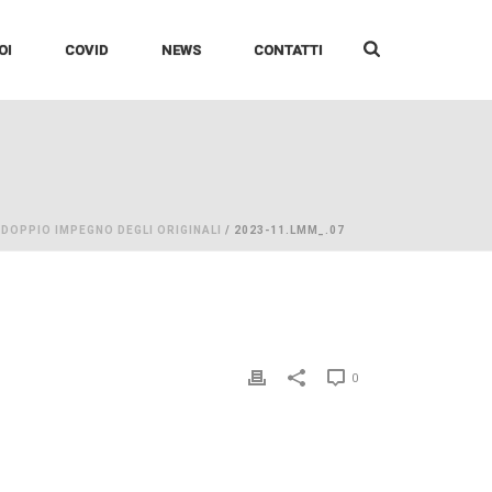
OI
COVID
NEWS
CONTATTI
/
DOPPIO IMPEGNO DEGLI ORIGINALI
/ 2023-11.LMM_.07
0