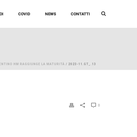
OI
COVID
NEWS
CONTATTI
RENTINO HM RAGGIUNGE LA MATURITÀ
/ 2023-11.GT_.13
0