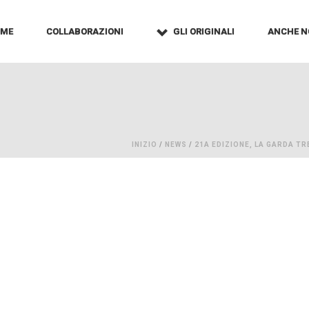
OME
COLLABORAZIONI
GLI ORIGINALI
ANCHE N
INIZIO
/
NEWS
/
21A EDIZIONE, LA GARDA T