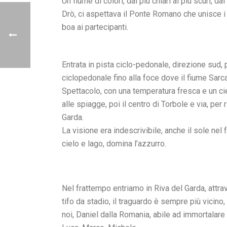
Un fiume di colori, dai più chiari ai più scuri, d
Drò, ci aspettava il Ponte Romano che unisce i l
boa ai partecipanti.
Entrata in pista ciclo-pedonale, direzione sud, 
ciclopedonale fino alla foce dove il fiume Sarca
Spettacolo, con una temperatura fresca e un ci
alle spiagge, poi il centro di Torbole e via, pe
Garda.
La visione era indescrivibile, anche il sole nel
cielo e lago, domina l’azzurro.
Nel frattempo entriamo in Riva del Garda, attra
tifo da stadio, il traguardo è sempre più vicin
noi, Daniel dalla Romania, abile ad immortalare 