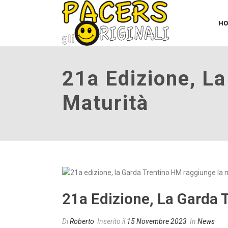
H
21a Edizione, L
Maturità
21a Edizione, La Garda 
Di
Roberto
Inserito il
15 Novembre 2023
In
News