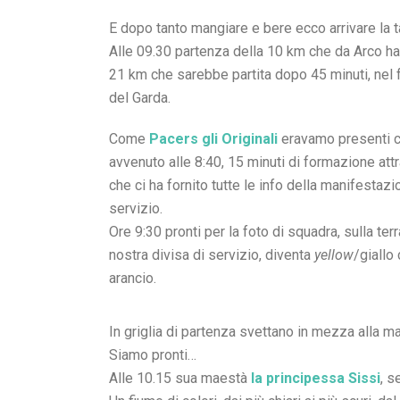
E dopo tanto mangiare e bere ecco arrivare la 
Alle 09.30 partenza della 10 km che da Arco ha r
21 km che sarebbe partita dopo 45 minuti, nel 
del Garda.
Come
Pacers gli Originali
eravamo presenti c
avvenuto alle 8:40, 15 minuti di formazione at
che ci ha fornito tutte le info della manifestaz
servizio.
Ore 9:30 pronti per la foto di squadra, sulla ter
nostra divisa di servizio, diventa
yellow
/giallo
arancio.
In griglia di partenza svettano in mezza alla m
Siamo pronti…
Alle 10.15 sua maestà
la principessa Sissi
, s