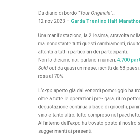
Da diario di bordo
“Tour Originale”
…
12 nov 2023 –
Garda Trentino Half Maratho
Una manifestazione, la 21esima, stravolta nella
ma, nonostante tutti questi cambiamenti, risul
attenta a tutti i particolari dei partecipanti.
Non lo diciamo noi, parlano i numeri:
4.700 par
Sold out
da quasi un mese, iscritti da 58 paesi,
rosa al 70%.
L’
expo
aperto già dal venerdì pomeriggio ha tr
oltre a tutte le operazioni pre- gara, ritiro pet
degustazione continua a base di gnocchi, panini 
vino e tanto altro, tutto compreso nel pacchetto
All’interno dell’
expo
ha trovato posto il nostro
suggerimenti ai presenti.