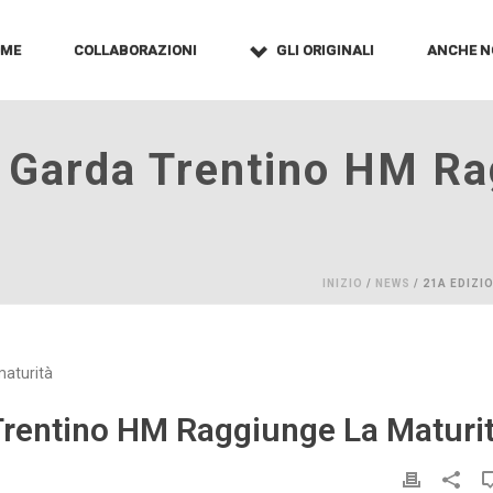
OME
COLLABORAZIONI
GLI ORIGINALI
ANCHE N
a Garda Trentino HM R
INIZIO
/
NEWS
/ 21A EDIZI
Trentino HM Raggiunge La Maturi