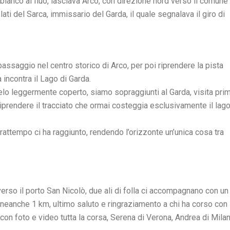
al bianco al fluo, lasciava Arco, con direzione nord verso il comune 
ati del Sarca, immissario del Garda, il quale segnalava il giro di
passaggio nel centro storico di Arco, per poi riprendere la pista
 incontra il Lago di Garda.
elo leggermente coperto, siamo sopraggiunti al Garda, visita pri
r riprendere il tracciato che ormai costeggia esclusivamente il lago
 frattempo ci ha raggiunto, rendendo l’orizzonte un’unica cosa tra
verso il porto San Nicolò, due ali di folla ci accompagnano con un
o, neanche 1 km, ultimo saluto e ringraziamento a chi ha corso con
con foto e video tutta la corsa, Serena di Verona, Andrea di Milan