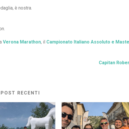
edaglia, è nostra.
on.
la
Verona Marathon
, il
Campionato Italiano Assoluto e Mast
Capitan Robe
POST RECENTI