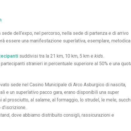
n
 sede dell’expo, nel percorso, nella sede di partenza e di arrivo
terà essere una manifestazione superlativa, esemplare, metodica
tecipanti
suddivisi tra la 21 km, 10 km, 5 km e
kids
.
 partecipanti stranieri in percentuale superiore al 50% e una quot
ovato sede nel Casino Municipale di Arco Asburgico di nascita,
torali e un superlativo pacco gara, erano disponibili una super
al prosciutto, al salame, al formaggio, lo strudel, le mele, succhi
 d’iscrizione.
stand
, dove abbiamo distribuito consigli, rassicurazioni e