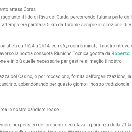
tanto attesa Corsa…
aggiunto il lido di Riva del Garda, percorrendo l’ultima parte del
frattempo era partita la 5 km da Torbole sempre in direzione di R
on atleti da 1h24 a 2h14, con
step
ogni 5 minuti; il nostro ritrovo 
traverso la nostra consueta Riunione Tecnica gestita da
Roberto
,
ione e in più quelle necessarie per gestire al meglio il nostro
razza del Casinò, e per l’occasione, fornita dall’organizzazione, la
 canarino, abbandonando per questo giorno il nostro tradizionale
area le nostre bandiere rosse.
empre nei pensieri dei presenti, decretava la partenza della 21 k