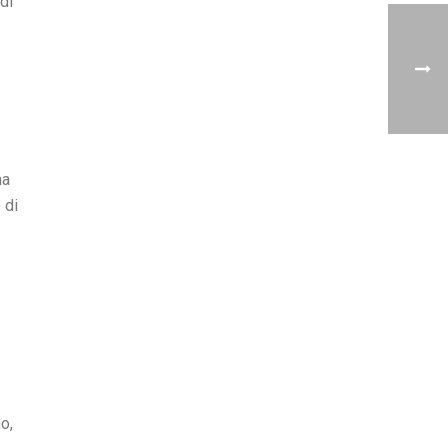
di
ma
 di
o,