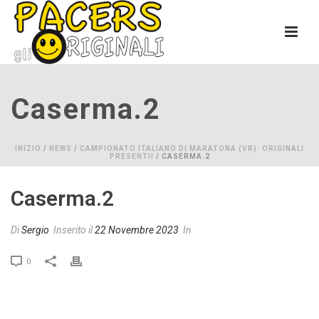
Caserma.2
INIZIO
/
NEWS
/
CAMPIONATO ITALIANO DI MARATONA (VR): ORIGINALI
PRESENTI!
/ CASERMA.2
Caserma.2
Di
Sergio
Inserito il
22 Novembre 2023
In
0