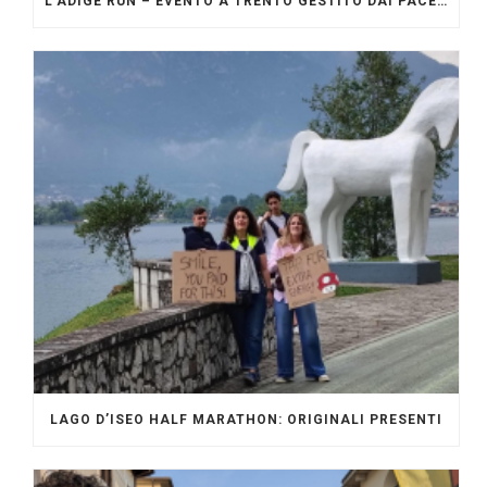
L’ADIGE RUN – EVENTO A TRENTO GESTITO DAI PACERS GLI ORIGINALI
LAGO D’ISEO HALF MARATHON: ORIGINALI PRESENTI