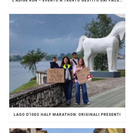
L’ADIGE RUN – EVENTO A TRENTO GESTITO DAI PACERS GLI ORIGINALI
LAGO D’ISEO HALF MARATHON: ORIGINALI PRESENTI