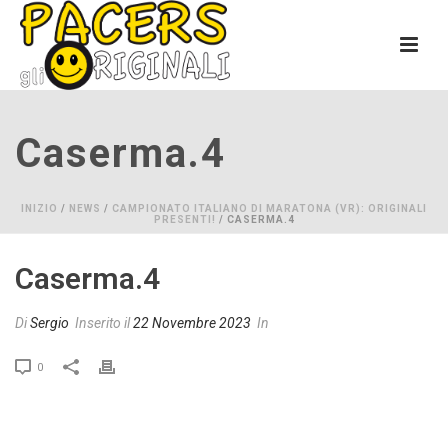
Caserma.4
INIZIO
/
NEWS
/
CAMPIONATO ITALIANO DI MARATONA (VR): ORIGINALI
PRESENTI!
/ CASERMA.4
Caserma.4
Di
Sergio
Inserito il
22 Novembre 2023
In
0