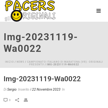
Img-20231119-
Wa0022
INIZIO
/
NEWS
/
CAMPIONATO ITALIANO DI MARATONA (VR): ORIGINALI
PRESENTI!
/ IMG-20231119-WA0022
Img-20231119-Wa0022
Di
Sergio
Inserito il
22 Novembre 2023
In
0