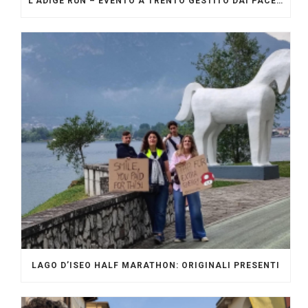
L’ADIGE RUN – EVENTO A TRENTO GESTITO DAI PACERS GLI ORIGINALI
LAGO D’ISEO HALF MARATHON: ORIGINALI PRESENTI