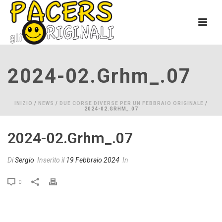
2024-02.grhm_.07
INIZIO
/
NEWS
/
DUE CORSE DIVERSE PER UN FEBBRAIO ORIGINALE
/
2024-02.GRHM_.07
2024-02.grhm_.07
Di
Sergio
Inserito il
19 Febbraio 2024
In
0