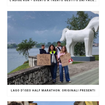
L’ADIGE RUN – EVENTO A TRENTO GESTITO DAI PACERS GLI ORIGINALI
LAGO D’ISEO HALF MARATHON: ORIGINALI PRESENTI