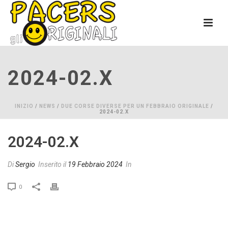
2024-02.x
INIZIO
/
NEWS
/
DUE CORSE DIVERSE PER UN FEBBRAIO ORIGINALE
/
2024-02.X
2024-02.x
Di
Sergio
Inserito il
19 Febbraio 2024
In
0