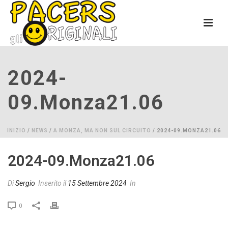
2024-
09.monza21.06
INIZIO
/
NEWS
/
A MONZA, MA NON SUL CIRCUITO
/ 2024-09.MONZA21.06
2024-09.monza21.06
Di
Sergio
Inserito il
15 Settembre 2024
In
0