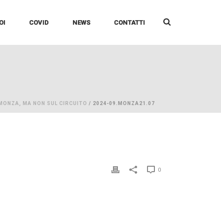
OI
COVID
NEWS
CONTATTI
MONZA, MA NON SUL CIRCUITO
/ 2024-09.MONZA21.07
0