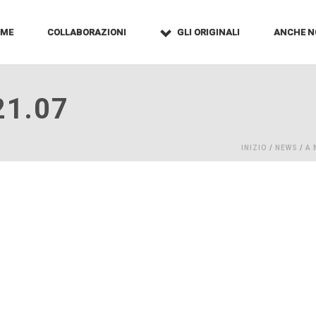
OME
COLLABORAZIONI
GLI ORIGINALI
ANCHE N
21.07
INIZIO
/
NEWS
/
A 