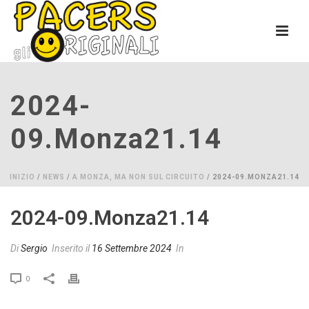
2024-
09.monza21.14
INIZIO
/
NEWS
/
A MONZA, MA NON SUL CIRCUITO
/ 2024-09.MONZA21.14
2024-09.monza21.14
Di
Sergio
Inserito il
16 Settembre 2024
In
0