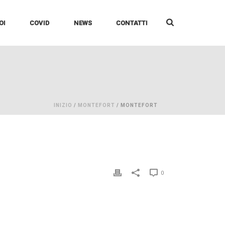
OI
COVID
NEWS
CONTATTI
INIZIO
/
MONTEFORT
/ MONTEFORT
0