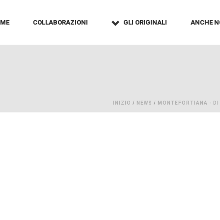
OME
COLLABORAZIONI
GLI ORIGINALI
ANCHE N
INIZIO
/
NEWS
/
MONTEFORTIANA - DI 