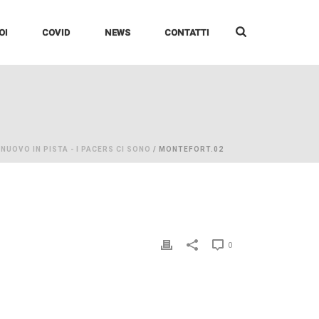
OI
COVID
NEWS
CONTATTI
NUOVO IN PISTA - I PACERS CI SONO
/ MONTEFORT.02
0